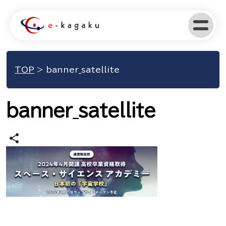
TOP
>
banner_satellite
banner_satellite
share