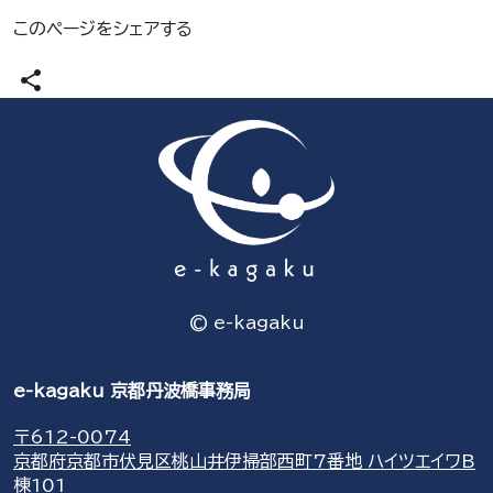
このページをシェアする
share
© e-kagaku
e-kagaku 京都丹波橋事務局
〒612-0074
京都府京都市伏見区桃山井伊掃部西町7番地 ハイツエイワB
棟101