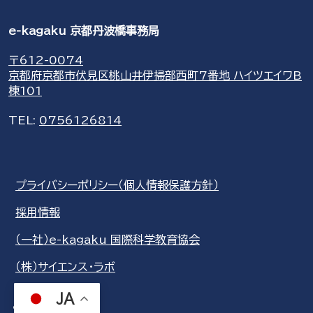
e-kagaku 京都丹波橋事務局
〒612-0074
京都府京都市伏見区桃山井伊掃部西町7番地 ハイツエイワB
棟101
TEL:
0756126814
プライバシーポリシー（個人情報保護方針）
採用情報
（一社）e-kagaku 国際科学教育協会
（株）サイエンス・ラボ
JA
share