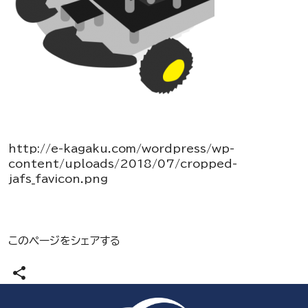
http://e-kagaku.com/wordpress/wp-
content/uploads/2018/07/cropped-
jafs_favicon.png
このページをシェアする
share