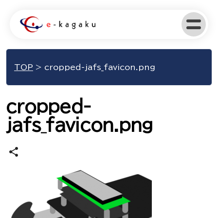
TOP
>
cropped-jafs_favicon.png
cropped-
jafs_favicon.png
share