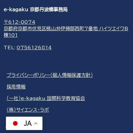
e-kagaku 京都丹波橋事務局
〒612-0074
京都府京都市伏見区桃山井伊掃部西町7番地 ハイツエイワB
棟101
TEL:
0756126814
プライバシーポリシー（個人情報保護方針）
採用情報
（一社）e-kagaku 国際科学教育協会
（株）サイエンス・ラボ
JA
share