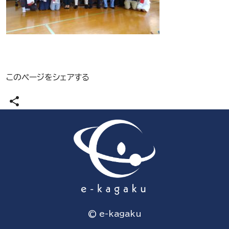
このページをシェアする
share
© e-kagaku