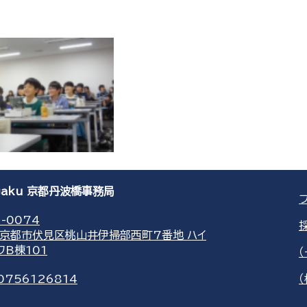
agaku 京都丹波橋事務局
-0074
京都市伏見区桃山井伊掃部西町7番地 ハイ
ワB棟101
0756126814