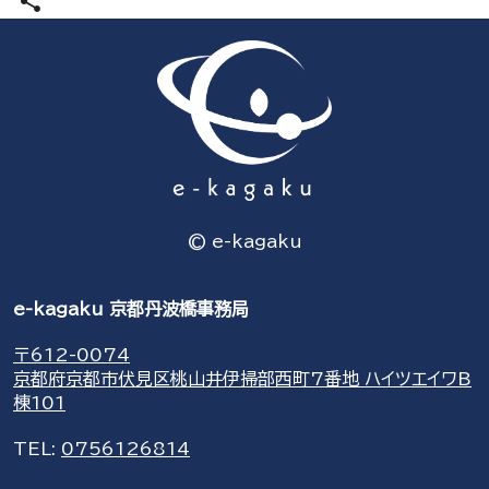
share
© e-kagaku
e-kagaku 京都丹波橋事務局
〒612-0074
京都府京都市伏見区桃山井伊掃部西町7番地 ハイツエイワB
棟101
TEL:
0756126814