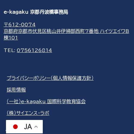
e-kagaku 京都丹波橋事務局
〒612-0074
京都府京都市伏見区桃山井伊掃部西町7番地 ハイツエイワB
棟101
TEL:
0756126814
プライバシーポリシー（個人情報保護方針）
採用情報
（一社）e-kagaku 国際科学教育協会
（株）サイエンス・ラボ
JA
share