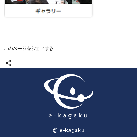
このページをシェアする
share
© e-kagaku