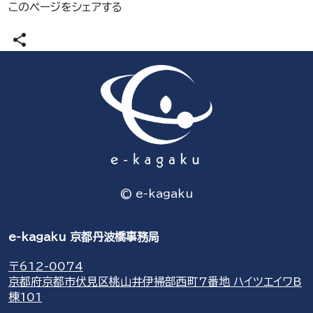
このページをシェアする
share
© e-kagaku
e-kagaku 京都丹波橋事務局
〒612-0074
京都府京都市伏見区桃山井伊掃部西町7番地 ハイツエイワB
棟101