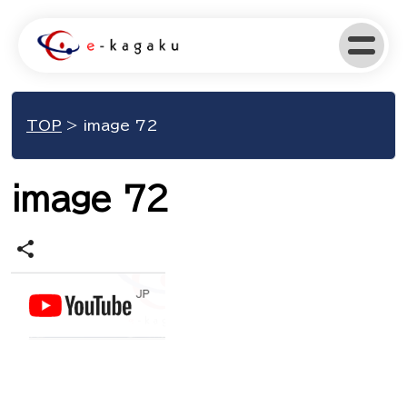
TOP
>
image 72
image 72
share