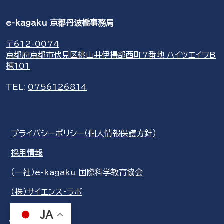
e-kagaku 京都丹波橋事務局
〒612-0074
京都府京都市伏見区桃山井伊掃部西町7番地 ハイツエイワB
棟101
TEL:
0756126814
プライバシーポリシー（個人情報保護方針）
採用情報
（一社）e-kagaku 国際科学教育協会
（株）サイエンス・ラボ
JA
share