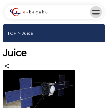
TOP
>
Juice
Juice
share