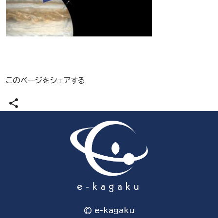
このページをシェアする
share
© e-kagaku