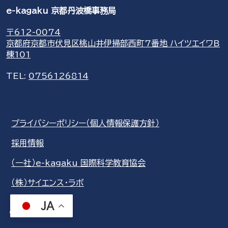
e-kagaku 京都丹波橋事務局
〒612-0074
京都府京都市伏見区桃山井伊掃部西町7番地 ハイツエイワB
棟101
TEL:
0756126814
プライバシーポリシー（個人情報保護方針）
採用情報
（一社）e-kagaku 国際科学教育協会
（株）サイエンス・ラボ
JA
share