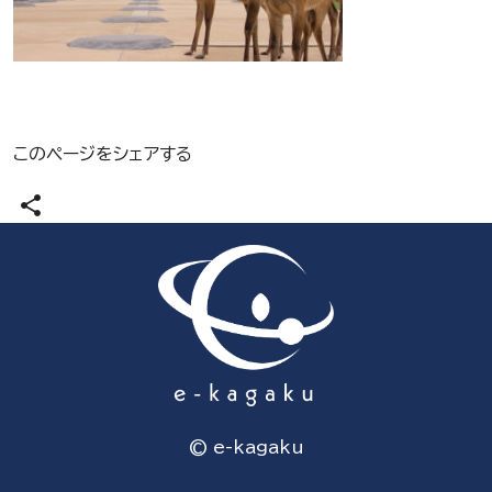
このページをシェアする
share
© e-kagaku