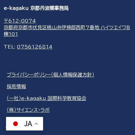
e-kagaku 京都丹波橋事務局
〒612-0074
京都府京都市伏見区桃山井伊掃部西町7番地 ハイツエイワB
棟101
TEL:
0756126814
プライバシーポリシー（個人情報保護方針）
採用情報
（一社）e-kagaku 国際科学教育協会
（株）サイエンス・ラボ
JA
share