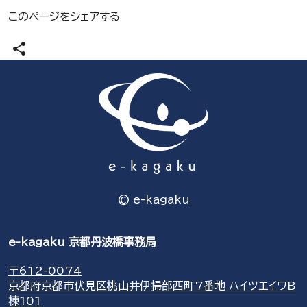
このページをシェアする
share
© e-kagaku
e-kagaku 京都丹波橋事務局
〒612-0074
京都府京都市伏見区桃山井伊掃部西町7番地 ハイツエイワB
棟101