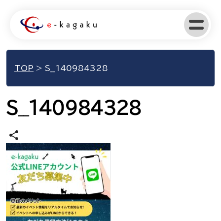
TOP
>
S__140984328
S__140984328
share