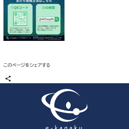
このページをシェアする
share