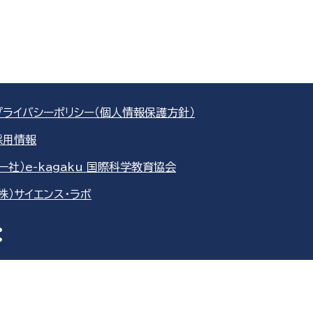
プライバシーポリシー（個人情報保護方針）
採用情報
（一社）e-kagaku 国際科学教育協会
（株）サイエンス・ラボ
re