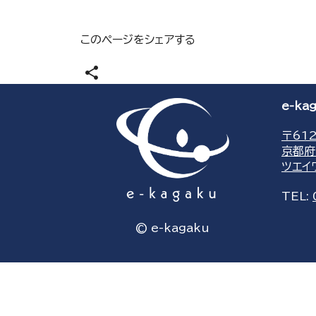
このページをシェアする
share
e-k
〒612
京都府
ツエイ
TEL:
© e-kagaku