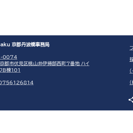
agaku 京都丹波橋事務局
-0074
京都市伏見区桃山井伊掃部西町7番地 ハイ
ワB棟101
0756126814
sha