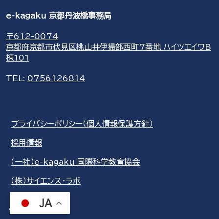
e-kagaku 京都丹波橋事務局
〒612-0074
京都府京都市伏見区桃山井伊掃部西町7番地 ハイツエイワB
棟101
TEL:
0756126814
プライバシーポリシー（個人情報保護方針）
採用情報
（一社）e-kagaku 国際科学教育協会
（株）サイエンス・ラボ
JA
share