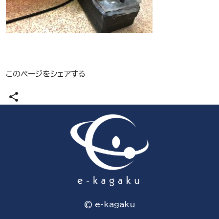
このページをシェアする
share
© e-kagaku