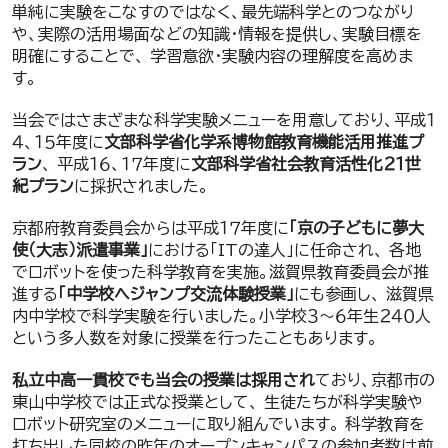
単純に実験をこなすのではなく、最先端科学とのつながり
や、実際の活用場面などの知識・情報を提供し、実験目標を
明確にすることで、 学習意欲・実験内容の理解度を高めま
す。
当会ではさまざまな科学実験メニューを用意しており、平成１
４、１５年度に
文部科学省化学系博物館教育機能活用推進プ
ラン
、 平成１６、１７年度に
文部科学省社会教育活性化２１世
紀プラン
に採択されました。
京都府教育委員会からは平成１７年度に
「京の子どもに夢大
使（大志）派遣事業」
における「ITの達人」に任命され、 各地
でロボットを使った科学教育を実施。滋賀県教育委員会が推
進する
「中学校へジャンプ交流体験授業」
にも参画し、 滋賀県
内中学校で科学実験を行いました。小学校３～６年生２４０人
という多人数を対象に授業を行ったこともあります。
私立中高一貫校でも当会の授業は採用され
ており、京都市の
東山中学校では正式な授業として、 生徒たちが科学実験や
ロボット研究室のメニューに取り組んでいます。 科学教育を
打ち出した同校の昨年のオープンキャンパスの参加者数は前