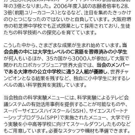
年の３倍となりました。 ２００６年度入試の志願者倍率も２８．
３倍（前期ユリーカコース）となるなど、注目を集めたきっかけ
のひとつになったのではないかと自負しています。 大阪府堺
市の初芝堺中学校でも正式授業として採用されており、生徒
たちの科学技術への探究心を育てています。
こうした中から、さまざまな成果が生まれ始めています。
当
会会員の中には大学生レベルのC言語を習得済みの小学生
が何人もいるほか、 ３５カ国から３０００人が参加して大阪で
開かれたロボカップジュニア世界大会では、
当会のメンバー
である大津市の公立中学校に通う２人組が優勝し
、世界チャ
ンピオンとなる結果を残すなど、 独自に小中学生に対するレ
ベルの高い科学教育を実践しています。
当会独自の科学実験メニューには、科学実験によるテレビ会
議システムの有効活用事例を提供することが可能なものや、
スーパーサイエンスハイスクール（SSH）、サイエンスパートナ
ーシッププログラム（SPP）で実施されたメニュー、 大学で行
う実験を小中高等学校に向けてスケールダウンしたものなど
もご用意しています。必要なスタッフや機材も準備できます。