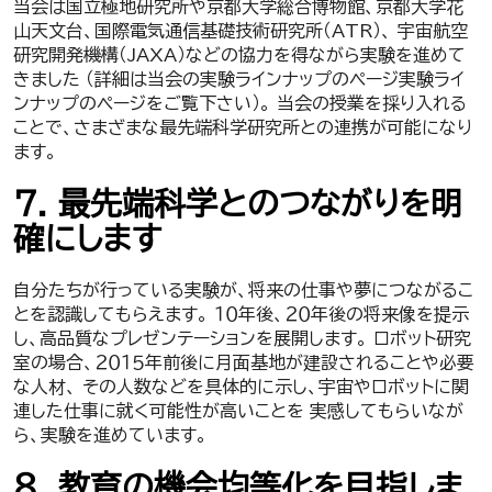
当会は国立極地研究所や京都大学総合博物館、京都大学花
山天文台、国際電気通信基礎技術研究所（ATR）、 宇宙航空
研究開発機構（JAXA）などの協力を得ながら実験を進めて
きました （詳細は当会の実験ラインナップのページ実験ライ
ンナップのページをご覧下さい）。 当会の授業を採り入れる
ことで、さまざまな最先端科学研究所との連携が可能になり
ます。
７. 最先端科学とのつながりを明
確にします
自分たちが行っている実験が、将来の仕事や夢につながるこ
とを認識してもらえます。 １０年後、２０年後の将来像を提示
し、高品質なプレゼンテーションを展開します。 ロボット研究
室の場合、２０１５年前後に月面基地が建設されることや必要
な人材、 その人数などを具体的に示し、宇宙やロボットに関
連した仕事に就く可能性が高いことを 実感してもらいなが
ら、実験を進めています。
８. 教育の機会均等化を目指しま