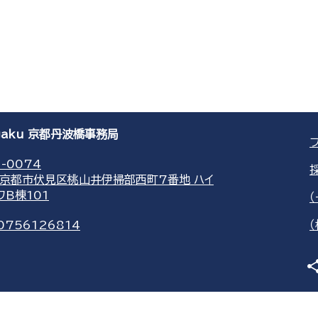
agaku 京都丹波橋事務局
-0074
京都市伏見区桃山井伊掃部西町7番地 ハイ
ワB棟101
0756126814
sha