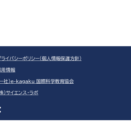
プライバシーポリシー（個人情報保護方針）
採用情報
（一社）e-kagaku 国際科学教育協会
（株）サイエンス・ラボ
re