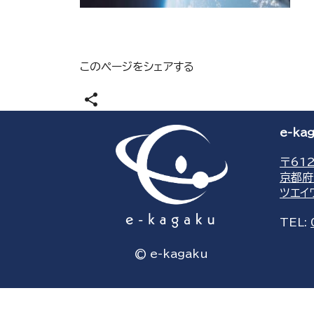
このページをシェアする
share
e-k
〒612
京都府
ツエイ
TEL:
© e-kagaku