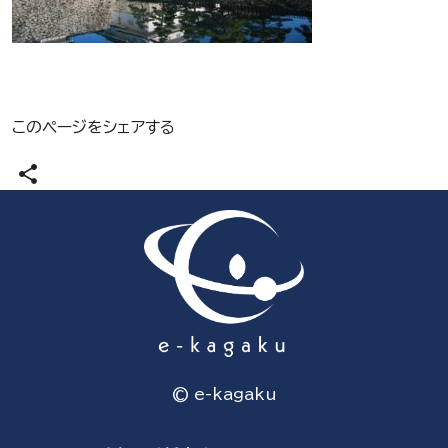
このページをシェアする
share
© e-kagaku