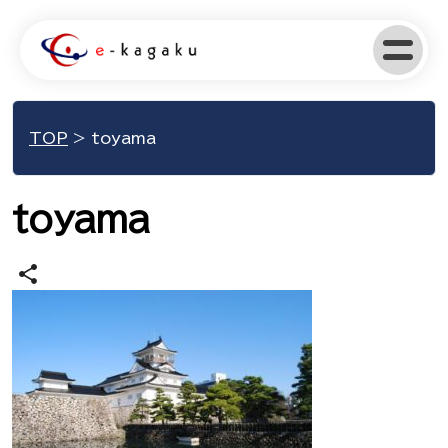
TOP
>
toyama
toyama
share