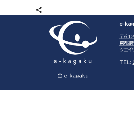
share
e-k
〒612
京都府
ツエイ
TEL:
© e-kagaku