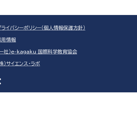
プライバシーポリシー（個人情報保護方針）
採用情報
（一社）e-kagaku 国際科学教育協会
（株）サイエンス・ラボ
re