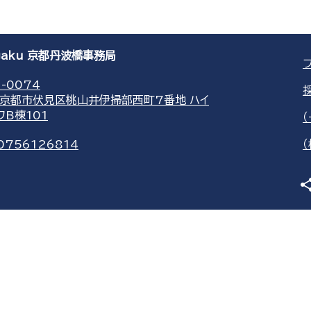
agaku 京都丹波橋事務局
-0074
京都市伏見区桃山井伊掃部西町7番地 ハイ
ワB棟101
0756126814
sha