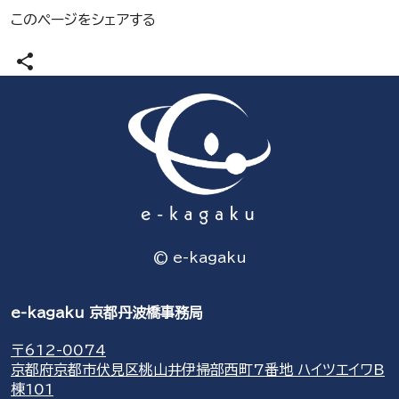
このページをシェアする
share
© e-kagaku
e-kagaku 京都丹波橋事務局
〒612-0074
京都府京都市伏見区桃山井伊掃部西町7番地 ハイツエイワB
棟101