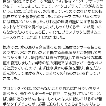
自分で設定できるところが魅力です。私はマイクロプラスチッ
クをテーマにしました。そして、マイクロプラスチックがあると
いうことは、ゴミもあり、水も濁っているのではないかとの仮
説を立てて実験を始めました。このテーマにたどり着くまで
には時間がかかりました。びわ湖の環境問題に関する情報を
ネットなどで様々調べましたが、しっくりくるテーマが見つか
らなかったのです。ある日、マイクロプラスチックに関するニ
ュースを見て、これだ！と閃きました。
観測では、水の濁り具合を測るために濁度センサーを使った
のですが、水がきれいだと判断する基準値がどこを探しても
見つかりません。最終的には自分で実験して自分なりの基準
値を設定しました。当時の私の知識では水道水が一番きれい
だと思っていたので、まずは水道水の数値を測り、色をだん
だん濃くして濁度を測り、自分なりの「ものさし」を作ってい
きました。
プロジェクトでは、わからないことがあれば自分でいちから
調べたり、先生やサポーターに質問して解決していかなけれ
ば、前に進みません。私は、もともとは人に話しかけるのが苦
手なタイプでしたが、必要に迫られてできるようになりまし