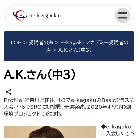
TOP
>
受講者の声
>
e-kagakuアカデミー受講者の
声
>
A.K.さん（中3）
A.K.さん（中3）
share
Profile：神奈川県在住。小3でe-kagakuのBasicクラスに
入会。小6でSRCに初挑戦、予選突破。2020年よりびわ湖
環境プロジェクトに参加中。
◆e-kagaku
に入会したきっ