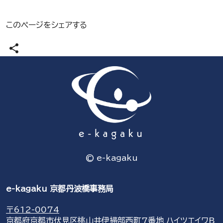
このページをシェアする
share
© e-kagaku
e-kagaku 京都丹波橋事務局
〒612-0074
京都府京都市伏見区桃山井伊掃部西町7番地 ハイツエイワB