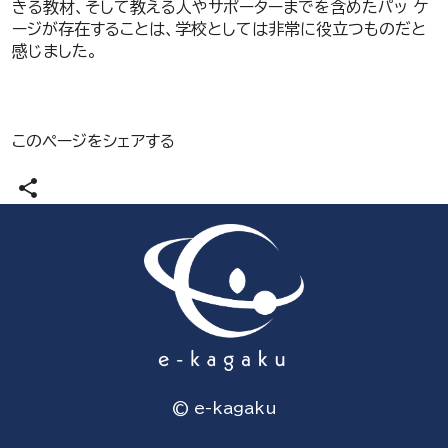
きる教材、そして教える人やサポーターまでを含めたパッ ケ
ージが存在することは、学校としては非常に役立つものだと
感じました。
このページをシェアする
share
© e-kagaku