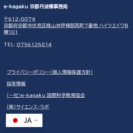
e-kagaku 京都丹波橋事務局
〒612-0074
京都府京都市伏見区桃山井伊掃部西町7番地 ハイツエイワB
棟101
TEL:
0756126814
プライバシーポリシー（個人情報保護方針）
採用情報
（一社）e-kagaku 国際科学教育協会
（株）サイエンス・ラボ
JA
share