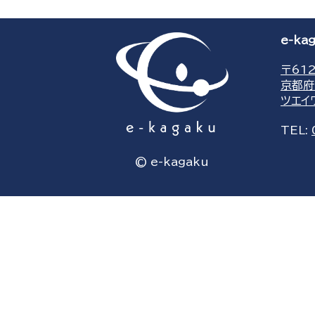
e-k
〒612
京都府
ツエイ
TEL:
© e-kagaku