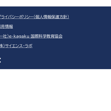
プライバシーポリシー（個人情報保護方針）
採用情報
（一社）e-kagaku 国際科学教育協会
（株）サイエンス・ラボ
re