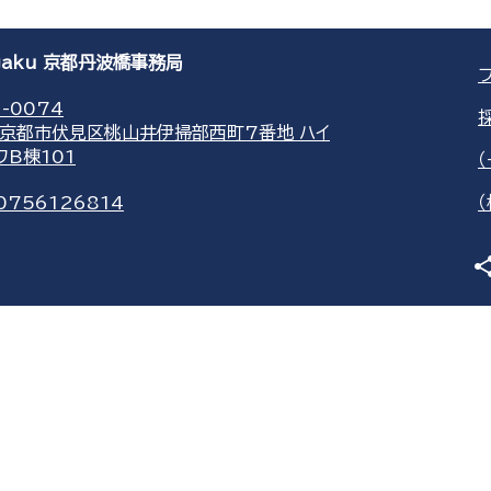
agaku 京都丹波橋事務局
-0074
京都市伏見区桃山井伊掃部西町7番地 ハイ
ワB棟101
0756126814
sha