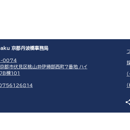
agaku 京都丹波橋事務局
-0074
京都市伏見区桃山井伊掃部西町7番地 ハイ
ワB棟101
0756126814
sha