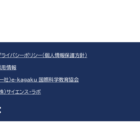
プライバシーポリシー（個人情報保護方針）
採用情報
（一社）e-kagaku 国際科学教育協会
（株）サイエンス・ラボ
re