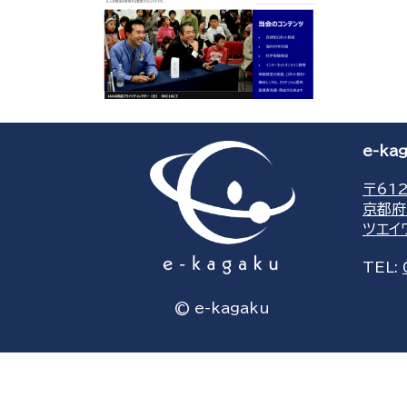
e-k
〒612
京都府
ツエイ
TEL:
© e-kagaku